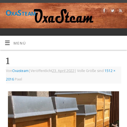
OxaSteam
MENÜ
1
Von
Oxasteam
|
Veröffentlicht
23. April 2022
|
Volle Größe sind
1512 ×
2016
Pixel