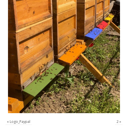
«
Logo_Paypal
2
»